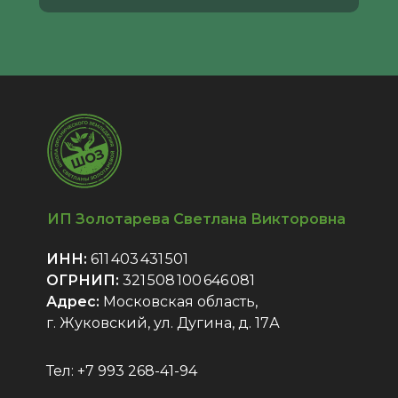
ИП Золотарева Светлана Викторовна
ИНН:
611 403 431 501
ОГРНИП:
321 508 100 646 081
Адрес:
Московская область,
ХОЧУ ПОДАРОК
г. Жуковский, ул. Дугина, д. 17А
Тел: +7 993 268-41-94