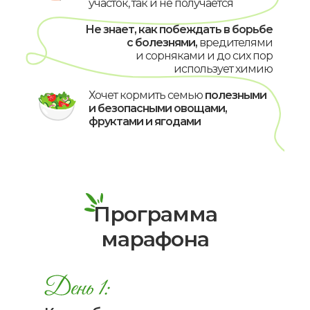
с рекомендациями по разным
участок, так и не получается
регионам, устойчивым
к болезням и вредителям.
Не знает, как побеждать в борьбе
с болезнями,
вредителями
Забудьте про обработки
и химию на своем участке!
и сорняками и до сих пор
использует химию
Хочет кормить семью
полезными
и безопасными овощами,
фруктами и ягодами
Программа
марафона