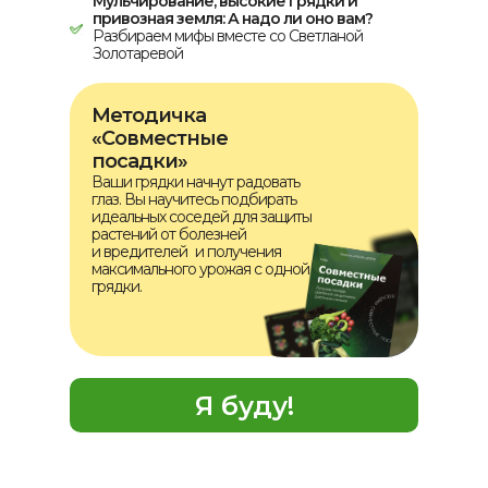
Мульчирование, высокие грядки и
привозная земля: А надо ли оно вам?
Разбираем мифы вместе со Светланой
Золотаревой
Методичка
«Совместные
посадки»
Ваши грядки начнут радовать
глаз. Вы научитесь подбирать
идеальных соседей для защиты
растений от болезней
и вредителей и получения
максимального урожая c одной
грядки.
Я буду!