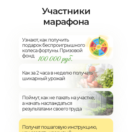
Участники
марафона
Узнают, как получить
подарок беспроигрышного
колеса фортуны. Призовой
фонд
Как за 2 часа в неделю получать
шикарный урожай
Поймут, как не пахать на участке,
а начать наслаждаться
результатами своего труда
Получат пошаговую инструкцию,