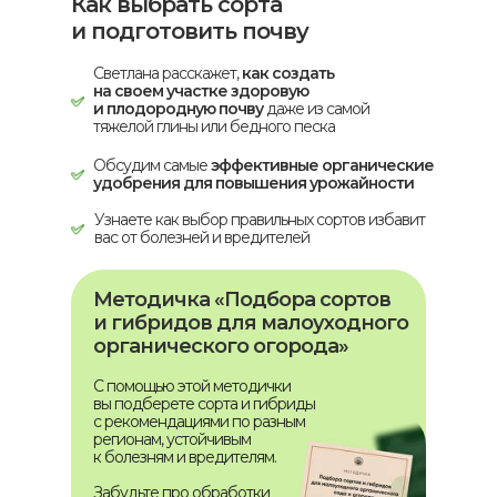
Как выбрать сорта
и подготовить почву
Светлана расскажет,
как создать
на своем участке здоровую
и плодородную почву
даже из самой
тяжелой глины или бедного песка
Обсудим самые
эффективные органические
удобрения для повышения урожайности
Узнаете как выбор правильных сортов избавит
вас от болезней и вредителей
Методичка «Подбора сортов
и гибридов для малоуходного
органического огорода»
С помощью этой методички
вы подберете сорта и гибриды
с рекомендациями по разным
регионам, устойчивым
к болезням и вредителям.
Забудьте про обработки