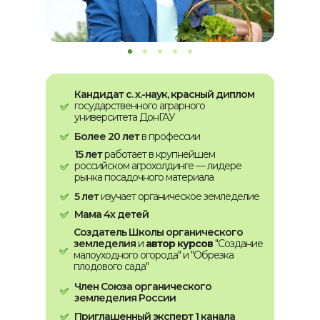
Кандидат с. х.-наук, красный диплом
государственного аграрного
университета ДонГАУ
Более 20 лет
в профессии
15 лет
работает в крупнейшем
российском агрохолдинге — лидере
рынка посадочного материала
5 лет
изучает органическое земледелие
Мама 4х детей
Создатель Школы органического
земледелия
и
автор курсов
"Создание
малоуходного огорода" и "Обрезка
плодового сада"
Член Союза органического
земледелия России
Приглашенный эксперт 1 канала