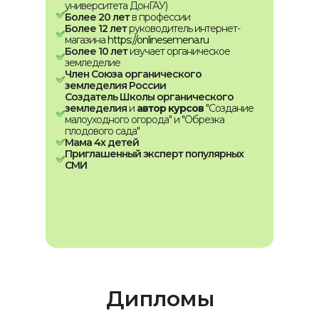
университета ДонГАУ)
Более 20 лет
в профессии
Более 12 лет
руководитель интернет-
магазина
https://onlinesemena.ru
Более 10 лет
изучает органическое
земледелие
Член Союза органического
земледелия России
Создатель Школы органического
земледелия
и
автор курсов
"Создание
малоуходного огорода" и "Обрезка
плодового сада"
Мама 4х детей
Приглашенный эксперт популярных
СМИ
Дипломы