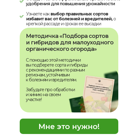
удобрения для повышения урожайности
Узнаете как
выбор правильных сортов
избавит вас от болезней и вредителей,
о
крепкой рассаде и сроках ее высадки
Методичка «Подбора сортов
и гибридов для малоуходного
органического огорода»
С помощью этой методички
вы подберете сорта и гибриды
с рекомендациями по разным
регионам, устойчивым
к болезням и вредителям.
Забудьте про обработки
и химию на своем
участке!
Мне это нужно!