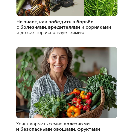
Не знает, как победить в борьбе
с болезнями, вредителями и сорняками
и до сих пор использует химию
С помощью этой методички
вы подберете сорта и гибриды
с рекомендациями по разным
регионам, устойчивым
к болезням и вредителям.
Забудьте про обработки
и химию на своем участке!
Хочет кормить семью
полезными
и безопасными овощами, фруктами