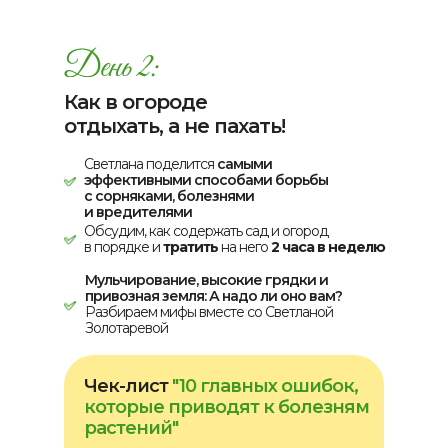
Как в огороде
отдыхать, а не пахать!
Светлана поделится
самыми
эффективными способами борьбы
с сорняками, болезнями
и вредителями
Обсудим, как содержать сад и огород
в порядке и
тратить
на него
2 часа в неделю
Мульчирование, высокие грядки и
привозная земля: А надо ли оно вам?
Разбираем мифы вместе со Светланой
Золотаревой
Чек-лист
"10 главных ошибок,
которые приводят к болезням
растений"