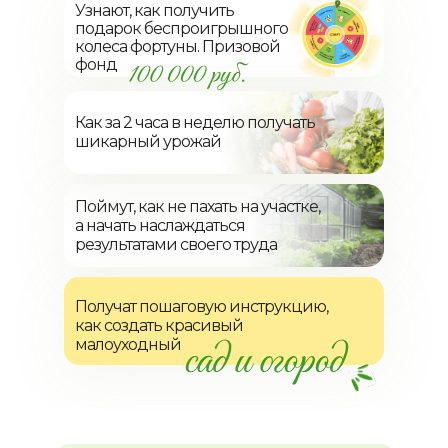
Узнают, как получить
подарок беспроигрышного
колеса фортуны. Призовой
фонд
Как за 2 часа в неделю получать
шикарный урожай
Поймут, как не пахать на участке,
а начать наслаждаться
результатами своего труда
Получат пошаговую инструкцию,
как создать красивый
малоуходный