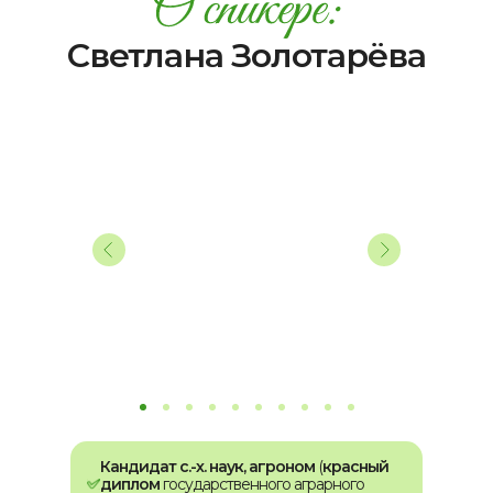
Светлана Золотарёва
Кандидат с.-х. наук, агроном
(
красный
диплом
государственного аграрного