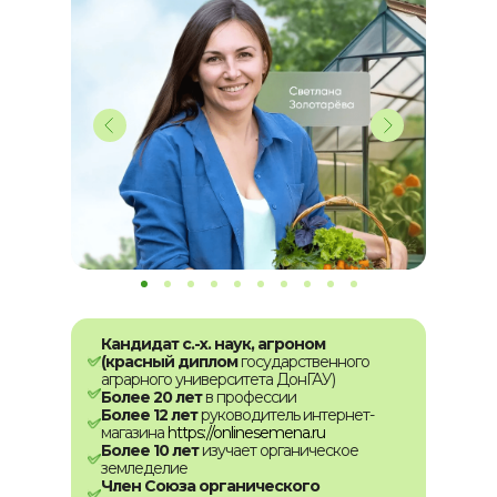
Кандидат с.-х. наук, агроном
(красный диплом
государственного
аграрного университета ДонГАУ)
Более 20 лет
в профессии
Более 12 лет
руководитель интернет-
магазина
https://onlinesemena.ru
Более 10 лет
изучает органическое
земледелие
Член Союза органического