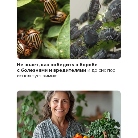
Не знает, как победить в борьбе
с болезнями и вредителями
и до сих пор
использует химию
С помощью этой методички
вы подберете сорта и гибриды
с рекомендациями по разным
регионам, устойчивым
к болезням и вредителям.
Забудьте про обработки
и химию на своем
участке!