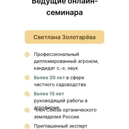
Ведущие онлайн-
семинара
Светлана Золотарёва
Профессиональный
дипломированный агроном,
кандидат с.-х. наук
Более 20 лет
в сфере
частного садоводства
Более 15 лет
руководящей работы в
агрофирме
Член Союза органического
земледелия России
Приглашенный эксперт