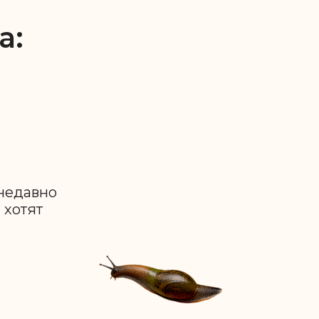
а:
недавно
 хотят