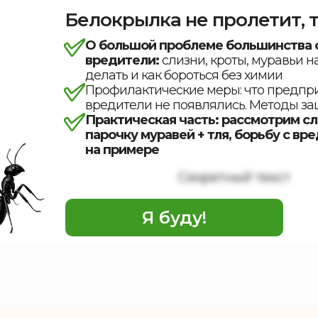
Белокрылка не пролетит, т
О большой проблеме большинства о
вредители:
слизни, кроты, муравьи на
делать и как бороться без химии
Профилактические меры: что предпри
вредители не появлялись. Методы з
Практическая часть: рассмотрим с
парочку муравей + тля, борьбу с вр
на примере
Секретный текст
Я буду!