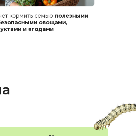
чет кормить семью
полезными
безопасными овощами,
уктами и ягодами
на