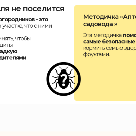
ля не поселится
Методичка «Апт
городников - это
садовода »
 участке,
что с ними
Эта методичка
помо
нять, чтобы
самые безопасные
ащиты
кормить семью здо
ладкую
фруктами.
едителями