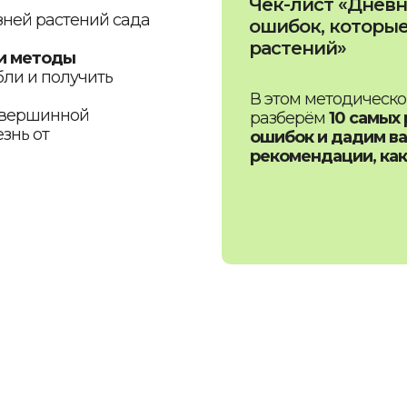
Чек-лист «Дневн
зней растений сада
ошибок, которые
растений»
 и методы
бли и получить
В этом методическ
й вершинной
разберём
10 самых
знь от
ошибок и дадим в
рекомендации, как