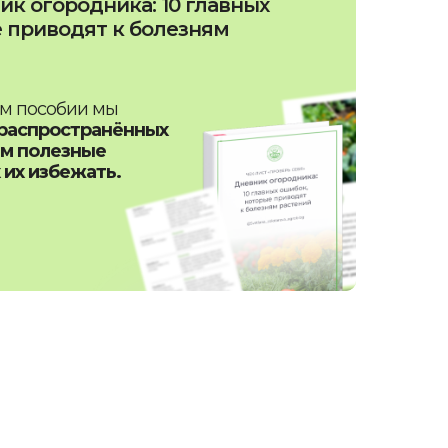
ик огородника: 10 главных
 приводят к болезням
ом пособии мы
 распространённых
ам полезные
 их избежать.