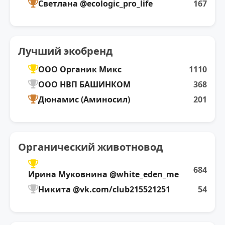
Светлана @ecologic_pro_life
167
Лучший экобренд
ООО Органик Микс
1110
ООО НВП БАШИНКОМ
368
Дюнамис (Аминосил)
201
Органический животновод
684
Ирина Муковнина @white_eden_me
Никита @vk.com/club215521251
54