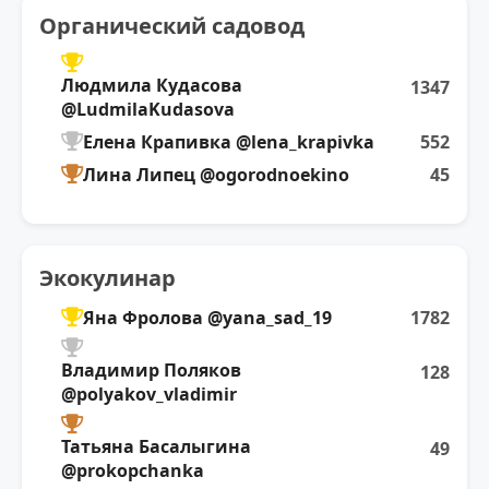
Органический садовод
Людмила Кудасова
1347
@LudmilaKudasova
Елена Крапивка @lena_krapivka
552
Лина Липец @ogorodnoekino
45
Экокулинар
Яна Фролова @yana_sad_19
1782
Владимир Поляков
128
@polyakov_vladimir
Татьяна Басалыгина
49
@prokopchanka