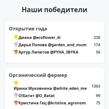
Наши победители
Открытие года
Диана @ecoflower_di
230
Дарья Попова @garden_and_mum
174
Артур Липатов @PYHA_3BYKA
56
Органический фермер
1363
Ирина Муковнина @white_eden_me
О!Батат @O_Batat
99
Кристина Гец @kristina_agronom
75