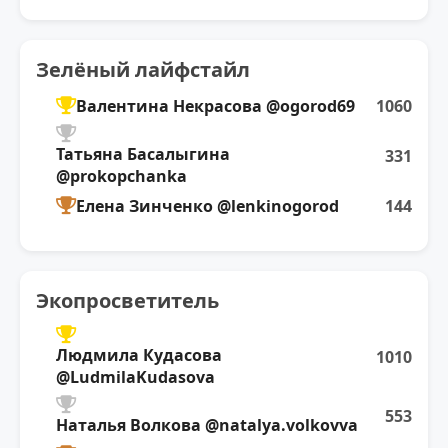
Зелёный лайфстайл
Валентина Некрасова @ogorod69
1060
Татьяна Басалыгина
331
@prokopchanka
Елена Зинченко @lenkinogorod
144
Экопросветитель
Людмила Кудасова
1010
@LudmilaKudasova
553
Наталья Волкова @natalya.volkovva