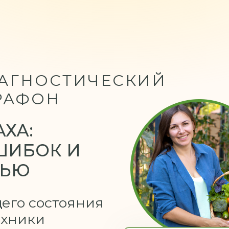
АГНОСТИЧЕСКИЙ
РАФОН
АХА:
ШИБОК И
МЬЮ
его состояния
ехники