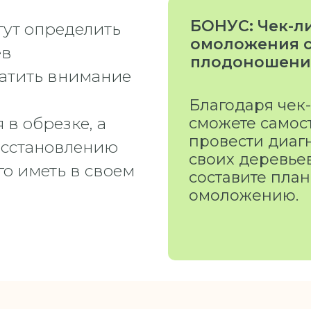
БОНУС: Чек-ли
гут определить
омоложения с
ев
плодоношени
ратить внимание
Благодаря чек-
в обрезке, а
сможете самос
провести диаг
осстановлению
своих деревье
го иметь в своем
составите план
омоложению.