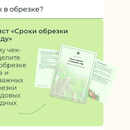
 в обрезке?
ист «Сроки обрезки
аду»
у чек-
делите
 обрезке
а и
 важных
резки
одовых
одных