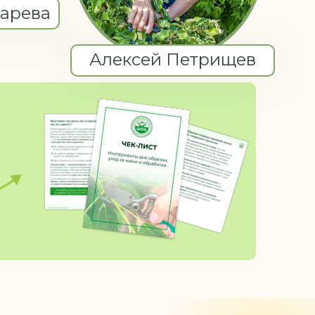
тарева
Алексей Петрищев