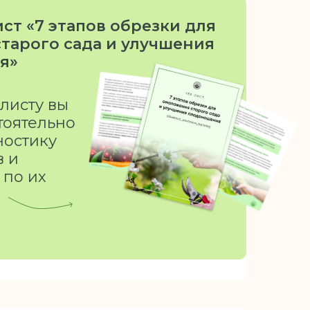
ст «7 этапов обрезки для
тарого сада и улучшения
я»
листу вы
тоятельно
ностику
в и
 по их