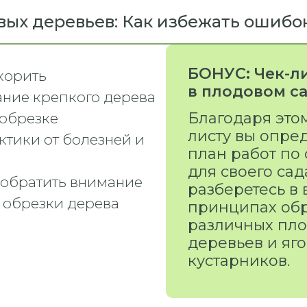
ых деревьев: Как избежать ошибок
БОНУС: Чек-л
корить
в плодовом с
ние крепкого дерева
Благодаря этом
 обрезке
листу вы опре
ктики от болезней и
план работ по
для своего сад
о обратить внимание
разберетесь в
 обрезки дерева
принципах об
различных пл
деревьев и яг
кустарников.