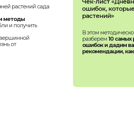
Чек-лист «Дневн
зней растений сада
ошибок, которые
растений»
 и методы
бли и получить
В этом методическ
й вершинной
разберём
10 самых
знь от
ошибок и дадим в
рекомендации, как