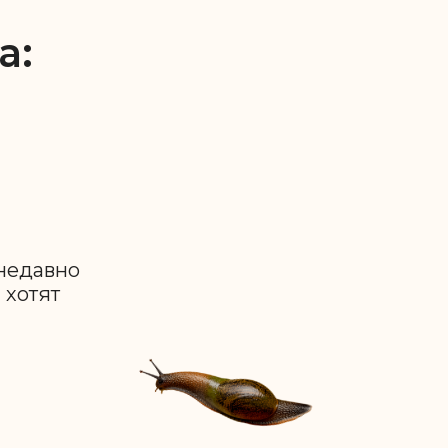
а:
недавно
 хотят