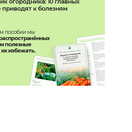
ик огородника: 10 главных
 приводят к болезням
ом пособии мы
 распространённых
ам полезные
 их избежать.