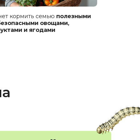
чет кормить семью
полезными
безопасными овощами,
уктами и ягодами
на