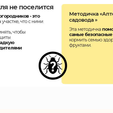
ля не поселится
Методичка «Апт
городников - это
садовода »
 участке,
что с ними
Эта методичка
помо
нять, чтобы
самые безопасные
ащиты
кормить семью здо
ладкую
фруктами.
едителями