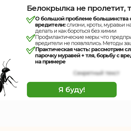
Белокрылка не пролетит, т
О большой проблеме большинства о
вредители:
слизни, кроты, муравьи на
делать и как бороться без химии
Профилактические меры: что предпри
вредители не появлялись. Методы з
Практическая часть: рассмотрим с
парочку муравей + тля, борьбу с вр
на примере
Секретный текст
Я буду!